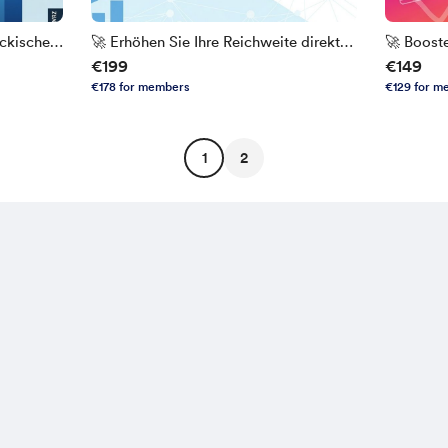
eckischen
🚀 Erhöhen Sie Ihre Reichweite direkt
🚀 Booste
€199
€149
eBook)
auf Facebook! 🚀
Sichtbark
€178 for members
€129 for m
1
2