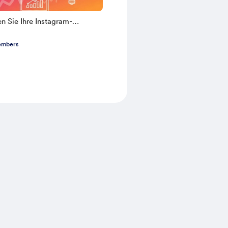
n Sie Ihre Instagram-
eit! 🚀
embers