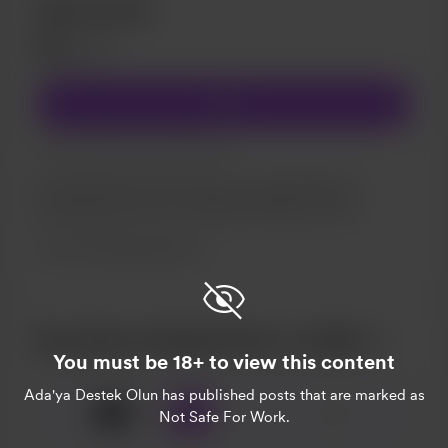
Aylık Destek
$1
/month
Join
Limited (20 of 20 remaining)
her hafta bütün içerik taranıyor ve güncelleniyor,
bedavadan biraz ucuz. Şimdilik 20 Kişi ile sınırlı.
Aylık Takipçi Bonusu
Buy Ada'ya Destek Olun a coffee
You must be 18+ to view this content
Ada'ya Destek Olun
has published posts that are marked as
❤️
x
1
3
5
Not Safe For Work.