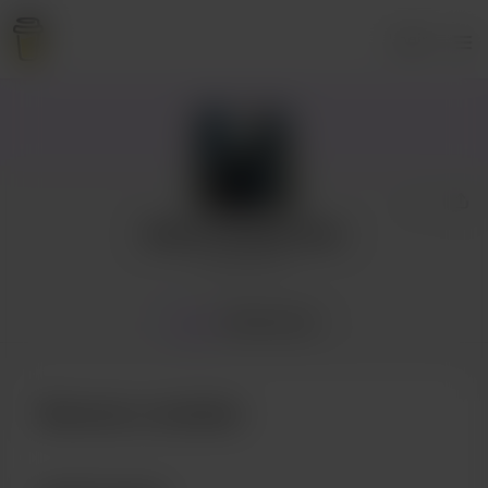
Login
Ada'ya Destek Olun
2 supporters
Home
Membership
Become a member